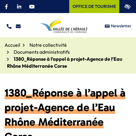
Aller
OFFICE DE TOURISME
Facebook
(ouverture dans un nouvel onglet)
Linkedin
(ouverture dans un nouvel onglet)
YouTube
(ouverture dans un nouvel onglet)
au
contenu
Newsletter
TÉL.
NOUS ÉCRIRE
Site officiel – Communauté
Accueil
Notre collectivité
Documents administratifs
1380_Réponse à l’appel à projet-Agence de l’Eau
Rhône Méditerranée Corse
1380_Réponse à l’appel à
projet-Agence de l’Eau
Rhône Méditerranée