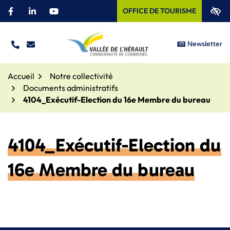
Aller
OFFICE DE TOURISME
Facebook
(ouverture dans un nouvel onglet)
Linkedin
(ouverture dans un nouvel onglet)
YouTube
(ouverture dans un nouvel onglet)
au
contenu
Newsletter
TÉL.
NOUS ÉCRIRE
Site officiel – Communauté
Accueil
Notre collectivité
Documents administratifs
4104_Exécutif-Election du 16e Membre du bureau
4104_Exécutif-Election du
16e Membre du bureau