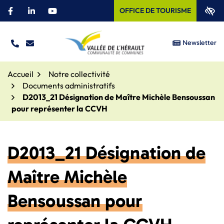
Aller
OFFICE DE TOURISME
Facebook
(ouverture dans un nouvel onglet)
Linkedin
(ouverture dans un nouvel onglet)
YouTube
(ouverture dans un nouvel onglet)
au
contenu
Newsletter
TÉL.
NOUS ÉCRIRE
Site officiel – Communauté
Accueil
Notre collectivité
Documents administratifs
D2013_21 Désignation de Maître Michèle Bensoussan
pour représenter la CCVH
D2013_21 Désignation de
Maître Michèle
Bensoussan pour