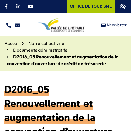
Aller
OFFICE DE TOURISME
Facebook
(ouverture dans un nouvel onglet)
Linkedin
(ouverture dans un nouvel onglet)
YouTube
(ouverture dans un nouvel onglet)
au
contenu
Newsletter
TÉL.
NOUS ÉCRIRE
Site officiel – Communauté
Accueil
Notre collectivité
Documents administratifs
D2016_05 Renouvellement et augmentation de la
convention d’ouverture de crédit de trésorerie
D2016_05
Renouvellement et
augmentation de la