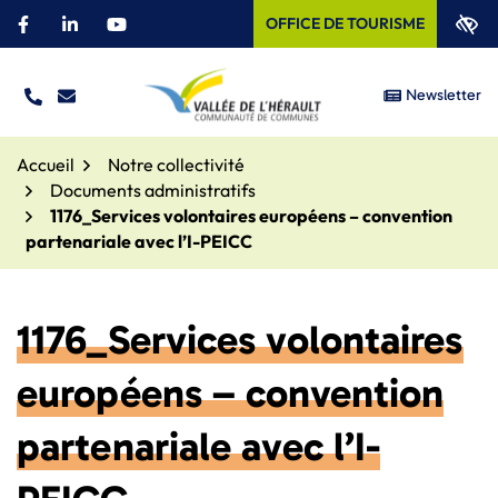
Aller
OFFICE DE TOURISME
Facebook
(ouverture dans un nouvel onglet)
Linkedin
(ouverture dans un nouvel onglet)
YouTube
(ouverture dans un nouvel onglet)
au
contenu
Newsletter
TÉL.
NOUS ÉCRIRE
Site officiel – Communauté
Accueil
Notre collectivité
Documents administratifs
1176_Services volontaires européens – convention
partenariale avec l’I-PEICC
1176_Services volontaires
européens – convention
partenariale avec l’I-