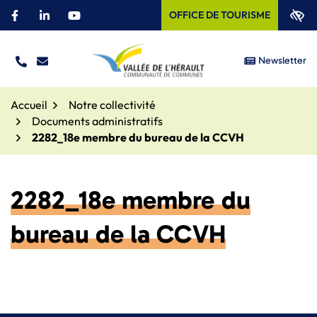
Aller
OFFICE DE TOURISME
Facebook
(ouverture dans un nouvel onglet)
Linkedin
(ouverture dans un nouvel onglet)
YouTube
(ouverture dans un nouvel onglet)
au
contenu
Newsletter
TÉL.
NOUS ÉCRIRE
Site officiel – Communauté
Accueil
Notre collectivité
Documents administratifs
2282_18e membre du bureau de la CCVH
2282_18e membre du
bureau de la CCVH