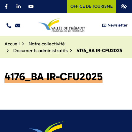
Aller
OFFICE DE TOURISME
Facebook
(ouverture dans un nouvel onglet)
Linkedin
(ouverture dans un nouvel onglet)
YouTube
(ouverture dans un nouvel onglet)
au
contenu
Newsletter
TÉL.
NOUS ÉCRIRE
Site officiel – Communauté
Accueil
Notre collectivité
Documents administratifs
4176_BA IR-CFU2025
4176_BA IR-CFU2025