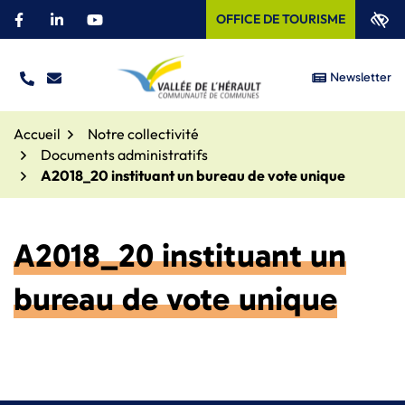
Aller
OFFICE DE TOURISME
Facebook
(ouverture dans un nouvel onglet)
Linkedin
(ouverture dans un nouvel onglet)
YouTube
(ouverture dans un nouvel onglet)
au
contenu
Newsletter
TÉL.
NOUS ÉCRIRE
Site officiel – Communauté
Accueil
Notre collectivité
Documents administratifs
A2018_20 instituant un bureau de vote unique
A2018_20 instituant un
bureau de vote unique