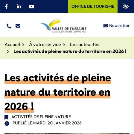
Aller
OFFICE DE TOURISME
Facebook
(ouverture dans un nouvel onglet)
Linkedin
(ouverture dans un nouvel onglet)
YouTube
(ouverture dans un nouvel onglet)
au
contenu
Newsletter
TÉL.
NOUS ÉCRIRE
Site officiel – Communauté
Accueil
À votre service
Les actualités
Les activités de pleine nature du territoire en 2026 !
Les activités de pleine
nature du territoire en
2026 !
ACTIVITÉS DE PLEINE NATURE
PUBLIÉ LE
MARDI 20 JANVIER 2026