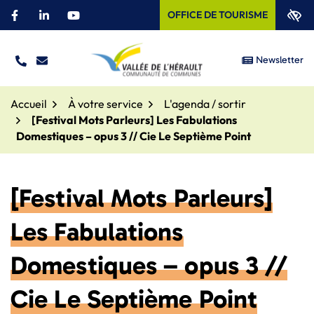
Aller
OFFICE DE TOURISME
Facebook
(ouverture dans un nouvel onglet)
Linkedin
(ouverture dans un nouvel onglet)
YouTube
(ouverture dans un nouvel onglet)
au
contenu
Newsletter
TÉL.
NOUS ÉCRIRE
Site officiel – Communauté
Accueil
À votre service
L'agenda / sortir
[Festival Mots Parleurs] Les Fabulations
Domestiques – opus 3 // Cie Le Septième Point
[Festival Mots Parleurs]
Les Fabulations
Domestiques – opus 3 //
Cie Le Septième Point